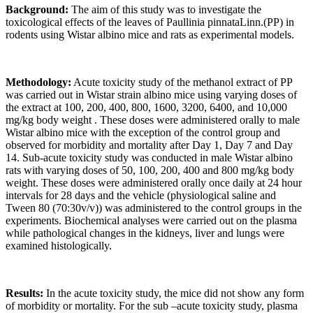
Background:
The aim of this study was to investigate the
toxicological effects of the leaves of Paullinia pinnataLinn.(PP) in
rodents using Wistar albino mice and rats as experimental models.
Methodology:
Acute toxicity study of the methanol extract of PP
was carried out in Wistar strain albino mice using varying doses of
the extract at 100, 200, 400, 800, 1600, 3200, 6400, and 10,000
mg/kg body weight . These doses were administered orally to male
Wistar albino mice with the exception of the control group and
observed for morbidity and mortality after Day 1, Day 7 and Day
14. Sub-acute toxicity study was conducted in male Wistar albino
rats with varying doses of 50, 100, 200, 400 and 800 mg/kg body
weight. These doses were administered orally once daily at 24 hour
intervals for 28 days and the vehicle (physiological saline and
Tween 80 (70:30v/v)) was administered to the control groups in the
experiments. Biochemical analyses were carried out on the plasma
while pathological changes in the kidneys, liver and lungs were
examined histologically.
Results:
In the acute toxicity study, the mice did not show any form
of morbidity or mortality. For the sub –acute toxicity study, plasma