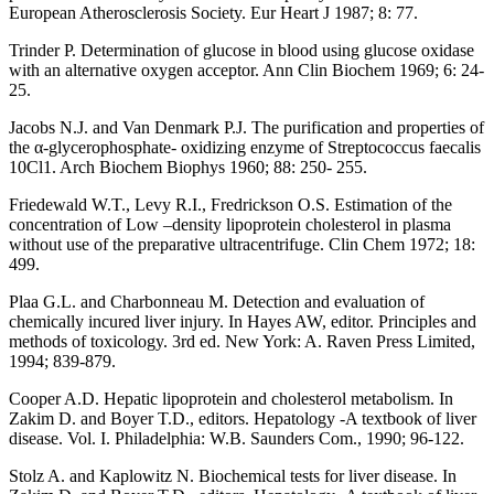
European Atherosclerosis Society. Eur Heart J 1987; 8: 77.
Trinder P. Determination of glucose in blood using glucose oxidase
with an alternative oxygen acceptor. Ann Clin Biochem 1969; 6: 24-
25.
Jacobs N.J. and Van Denmark P.J. The purification and properties of
the α-glycerophosphate- oxidizing enzyme of Streptococcus faecalis
10Cl1. Arch Biochem Biophys 1960; 88: 250- 255.
Friedewald W.T., Levy R.I., Fredrickson O.S. Estimation of the
concentration of Low –density lipoprotein cholesterol in plasma
without use of the preparative ultracentrifuge. Clin Chem 1972; 18:
499.
Plaa G.L. and Charbonneau M. Detection and evaluation of
chemically incured liver injury. In Hayes AW, editor. Principles and
methods of toxicology. 3rd ed. New York: A. Raven Press Limited,
1994; 839-879.
Cooper A.D. Hepatic lipoprotein and cholesterol metabolism. In
Zakim D. and Boyer T.D., editors. Hepatology -A textbook of liver
disease. Vol. I. Philadelphia: W.B. Saunders Com., 1990; 96-122.
Stolz A. and Kaplowitz N. Biochemical tests for liver disease. In