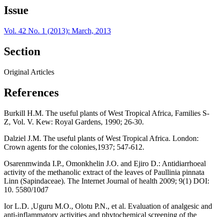
Issue
Vol. 42 No. 1 (2013): March, 2013
Section
Original Articles
References
Burkill H.M. The useful plants of West Tropical Africa, Families S-
Z, Vol. V. Kew: Royal Gardens, 1990; 26-30.
Dalziel J.M. The useful plants of West Tropical Africa. London:
Crown agents for the colonies,1937; 547-612.
Osarenmwinda I.P., Omonkhelin J.O. and Ejiro D.: Antidiarrhoeal
activity of the methanolic extract of the leaves of Paullinia pinnata
Linn (Sapindaceae). The Internet Journal of health 2009; 9(1) DOI:
10. 5580/10d7
Ior L.D. ,Uguru M.O., Olotu P.N., et al. Evaluation of analgesic and
anti-inflammatory activities and phytochemical screening of the