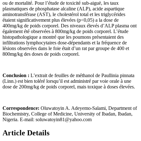
ou de mortalité. Pour l’étude de toxicité sub-aiguë, les taux
plasmatiques de phosphatase alcaline (ALP), acide aspartique
aminotransférase (AST), le cholestérol total et les triglycérides
étaient significativement plus élevées (p<0,05) a la dose de
400mg/kg de poids corporel. Des niveaux élevés d’ALP plasma ont
également été observées à 800mg/kg de poids corporel. L’étude
histopathologique a montré que les poumons présentaient des
infiltrations lymphocytaires dose-dépendants et la fréquence de
lésions observées dans le foie était d’un rat par groupe de 400 et
800mg/kg des doses de poids corporel.
Conclusion :
L’extrait de feuilles de méthanol de Paullinia pinnata
(Linn.) est bien toléré lorsqu’il est administré par voie orale à une
dose de 200mg/kg de poids corporel, mais toxique à doses élevées.
Correspondence:
Oluwatoyin A. Adeyemo-Salami, Department of
Biochemistry, College of Medicine, University of Ibadan, Ibadan,
Nigeria. E-mail: soluwatoyin81@yahoo.com
Article Details