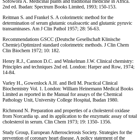
Sofowora A. Medicinal plants and traditional medicine in Africa.
2nd ed. Ibadan: Spectrum Books Limited, 1993; 150-153.
Reitman S. and Frankel S. A colorimetric method for the
determination of serum glutamic oxaloacetic and glutamic pyruvic
transaminases. Am J Clin Pathol 1957; 28: 56-63.
Recommendations GSCC (Deutsche Gesellschaft Klinische
Chemie).Optimized standard colorimetric methods. J Clin Chem
Clin Biochem 1972; 10: 182.
Henry R.J., Cannon D.C. and Winkelman J.W. Clinical chemistry:
Principles and techniques 2nd ed. London: Harper and Row, 1974;
14-84.
Varley H., Gowenlock A.H. and Bell M. Practical Clinical
Biochemistry Vol. 1. London: William Heinemann Medical Books
Limited as reported in the Manual for assays of the Chemical
Pathology Unit, University College Hospital, Ibadan 1980.
Richmond N. Preparation and properties of a cholesterol oxidase
from Norcardia sp. and its application to the enzymatic assay of total
cholesterol in serum. Clin Chem 1973; 19: 1350- 1356.
Study Group, European Atherosclerosis Society. Strategies for the
prevention of coronary heart disease. A policy statement of the