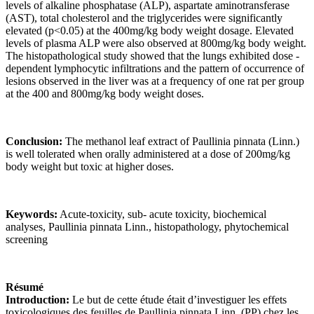
levels of alkaline phosphatase (ALP), aspartate aminotransferase
(AST), total cholesterol and the triglycerides were significantly
elevated (p<0.05) at the 400mg/kg body weight dosage. Elevated
levels of plasma ALP were also observed at 800mg/kg body weight.
The histopathological study showed that the lungs exhibited dose -
dependent lymphocytic infiltrations and the pattern of occurrence of
lesions observed in the liver was at a frequency of one rat per group
at the 400 and 800mg/kg body weight doses.
Conclusion:
The methanol leaf extract of Paullinia pinnata (Linn.)
is well tolerated when orally administered at a dose of 200mg/kg
body weight but toxic at higher doses.
Keywords:
Acute-toxicity, sub- acute toxicity, biochemical
analyses, Paullinia pinnata Linn., histopathology, phytochemical
screening
Résumé
Introduction:
Le but de cette étude était d’investiguer les effets
toxicologiques des feuilles de Paullinia pinnata Linn. (PP) chez les