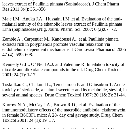
leaves extract of Paullinia pinnata (Sapindaceae). J Chem Pharm
Res 2011 3(4): 351-356.
Maje I.M., Anuka J.A., Hussaini I.M.,et al. Evaluation of the anti-
malarial activity of the ethanolic leaves extract of Paullinia pinnata
Linn (Sapindaceae).Nig. Journ. Pharm. Sci. 2007; 6 (2):67- 72.
Zamble A., Carpentier M., Kandoussi A., et al. Paullinia pinnata
extracts rich in polyphenols promote vascular relaxation via
endothelium- dependent mechanisms. J Cardiovasc Pharmacol 2006
47 (4): 599- 608.
Kennedy G.L., O’ Neill A.J. and Valentine R. Inhalation toxicity of
dioxole and dioxolane compounds in the rat. Drug Chem Toxicol
2001; 24 (1): 1-17.
Toskulkao C., Chakurat L., Temcharoen P. and Glinsukon T. Acute
toxicity of sterioside, a natural sweetner and its metabolite, steviol, in
several animal species. Drug Chem Toxicol 1997; 20 (1& 2): 31-44.
Karrow N.A., McCay J.A., Brown R.D., et al. Evaluation of the
immunomodulatory effects of the macrolide antibiotia, clathromycin,
in female B6C3F1 mice: A 28- day oral gavage study. Drug Chem
Toxicol 2001; 24 (1): 19- 37.