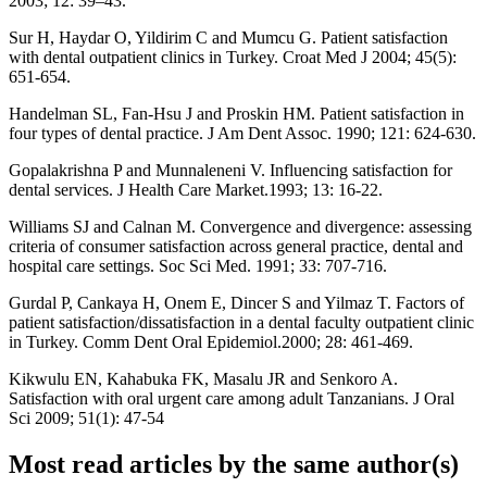
2003; 12: 39–43.
Sur H, Haydar O, Yildirim C and Mumcu G. Patient satisfaction
with dental outpatient clinics in Turkey. Croat Med J 2004; 45(5):
651-654.
Handelman SL, Fan-Hsu J and Proskin HM. Patient satisfaction in
four types of dental practice. J Am Dent Assoc. 1990; 121: 624-630.
Gopalakrishna P and Munnaleneni V. Influencing satisfaction for
dental services. J Health Care Market.1993; 13: 16-22.
Williams SJ and Calnan M. Convergence and divergence: assessing
criteria of consumer satisfaction across general practice, dental and
hospital care settings. Soc Sci Med. 1991; 33: 707-716.
Gurdal P, Cankaya H, Onem E, Dincer S and Yilmaz T. Factors of
patient satisfaction/dissatisfaction in a dental faculty outpatient clinic
in Turkey. Comm Dent Oral Epidemiol.2000; 28: 461-469.
Kikwulu EN, Kahabuka FK, Masalu JR and Senkoro A.
Satisfaction with oral urgent care among adult Tanzanians. J Oral
Sci 2009; 51(1): 47-54
Most read articles by the same author(s)