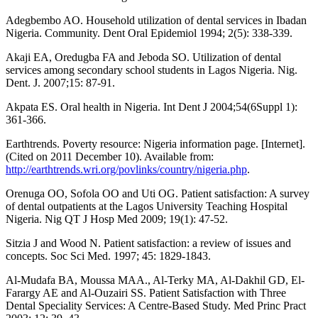
Adegbembo AO. Household utilization of dental services in Ibadan
Nigeria. Community. Dent Oral Epidemiol 1994; 2(5): 338-339.
Akaji EA, Oredugba FA and Jeboda SO. Utilization of dental
services among secondary school students in Lagos Nigeria. Nig.
Dent. J. 2007;15: 87-91.
Akpata ES. Oral health in Nigeria. Int Dent J 2004;54(6Suppl 1):
361-366.
Earthtrends. Poverty resource: Nigeria information page. [Internet].
(Cited on 2011 December 10). Available from:
http://earthtrends.wri.org/povlinks/country/nigeria.php
.
Orenuga OO, Sofola OO and Uti OG. Patient satisfaction: A survey
of dental outpatients at the Lagos University Teaching Hospital
Nigeria. Nig QT J Hosp Med 2009; 19(1): 47-52.
Sitzia J and Wood N. Patient satisfaction: a review of issues and
concepts. Soc Sci Med. 1997; 45: 1829-1843.
Al-Mudafa BA, Moussa MAA., Al-Terky MA, Al-Dakhil GD, El-
Farargy AE and Al-Ouzairi SS. Patient Satisfaction with Three
Dental Speciality Services: A Centre-Based Study. Med Princ Pract